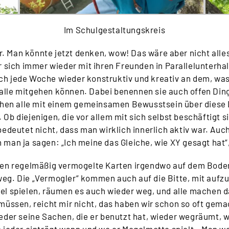
Im Schulgestaltungskreis
 Man könnte jetzt denken, wow! Das wäre aber nicht alle
 sich immer wieder mit ihren Freunden in Parallelunterha
ich jede Woche wieder konstruktiv und kreativ an dem, was
lle mitgehen können. Dabei benennen sie auch offen Dinge
hen alle mit einem gemeinsamen Bewusstsein über diese 
. Ob diejenigen, die vor allem mit sich selbst beschäftigt s
bedeutet nicht, dass man wirklich innerlich aktiv war. Auch
man ja sagen: „Ich meine das Gleiche, wie XY gesagt hat“
ssen regelmäßig vermogelte Karten irgendwo auf dem Bode
weg. Die „Vermogler“ kommen auch auf die Bitte, mit aufzur
Spiel spielen, räumen es auch wieder weg, und alle machen d
müssen, reicht mir nicht, das haben wir schon so oft gemac
 jeder seine Sachen, die er benutzt hat, wieder wegräumt,